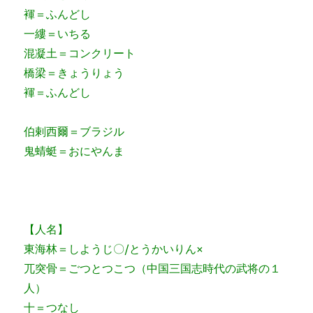
褌＝ふんどし
一縷＝いちる
混凝土＝コンクリート
橋梁＝きょうりょう
褌＝ふんどし
伯剌西爾＝ブラジル
鬼蜻蜓＝おにやんま
【人名】
東海林＝しようじ〇/とうかいりん×
兀突骨＝ごつとつこつ（中国三国志時代の武将の１
人）
十＝つなし