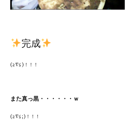
完成
(≧∇≦)！！！
また真っ黒・・・・・・ｗ
(≧∇≦;)！！！