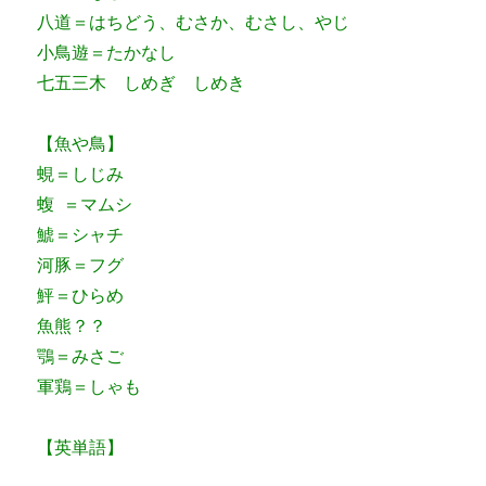
八道＝はちどう、むさか、むさし、やじ
小鳥遊＝たかなし
七五三木 しめぎ しめき
【魚や鳥】
蜆＝しじみ
蝮 ＝マムシ
鯱＝シャチ
河豚＝フグ
鮃＝ひらめ
魚熊？？
鶚＝みさご
軍鶏＝しゃも
【英単語】