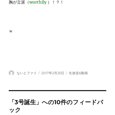
胸が立派（
worthily
）！？！
ｗ
投
投
カ
ないとファイ
2017年2月25日
生放送&動画
稿
稿
テ
者
日:
ゴ
リ
ー
「3号誕生」への10件のフィードバ
ック