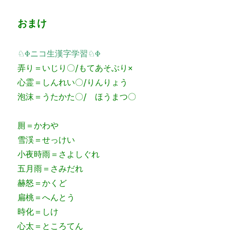
おまけ
♘Φニコ生漢字学習♘Φ
弄り＝いじり〇/もてあそぶり×
心霊＝しんれい〇/りんりょう
泡沫＝うたかた〇/ ほうまつ〇
厠＝かわや
雪渓＝せっけい
小夜時雨＝さよしぐれ
五月雨＝さみだれ
赫怒＝かくど
扁桃＝へんとう
時化＝しけ
心太
＝ところてん