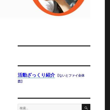
活動ざっくり紹介
【ないとファイ全体
図】
検
検
索