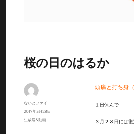
桜の日のはるか
頭痛と打ち身
投
ないとファイ
１日休んで
稿
投
2017年3月28日
者
稿
カ
生放送&動画
３月２８日には復
日:
テ
ゴ