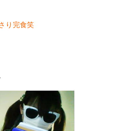
さり完食笑
か