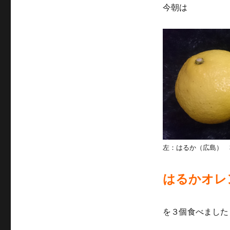
今朝は
リ
ー
左：はるか（広島） 
はるかオレ
を３個食べました