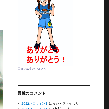
illustrated by ハルさん
最近のコメント
2022ハロウィン！
に
ないとファイ
より
2022ハロウィン！
に
Air U。
より