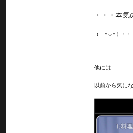
・・・本気
（ ＾ω＾）・・
他には
以前から気に